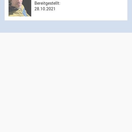
Bereitgestellt:
28.10.2021
Öffnungszeiten Sekretariat
Montag bis Donnerstag: 14.00 bis 16.00 Uhr
Mittwoch: 09.00 bis 12.00 Uhr
Kontakt
Evangelisch-reformierte Kirchgemeinde Wädenswil
Administration
Gessnerweg 5
8820 Wädenswil
044 783 00 50
sekretariat@kirche-waedenswil.ch