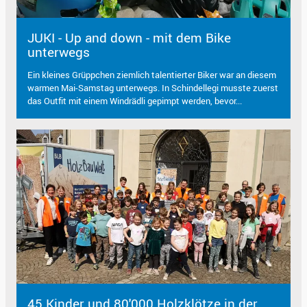
JUKI - Up and down - mit dem Bike
unterwegs
Ein kleines Grüppchen ziemlich talentierter Biker war an diesem
warmen Mai-Samstag unterwegs. In Schindellegi musste zuerst
das Outfit mit einem Windrädli gepimpt werden, bevor...
45 Kinder und 80'000 Holzklötze in der