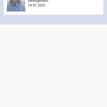
Bereitgestellt:
18.07.2025
Öffnungszeiten Sekretariat
Montag bis Donnerstag: 14.00 bis 16.00 Uhr
Mittwoch: 09.00 bis 12.00 Uhr
Kontakt
Evangelisch-reformierte Kirchgemeinde Wädenswil
Administration
Gessnerweg 5
8820 Wädenswil
044 783 00 50
sekretariat@kirche-waedenswil.ch