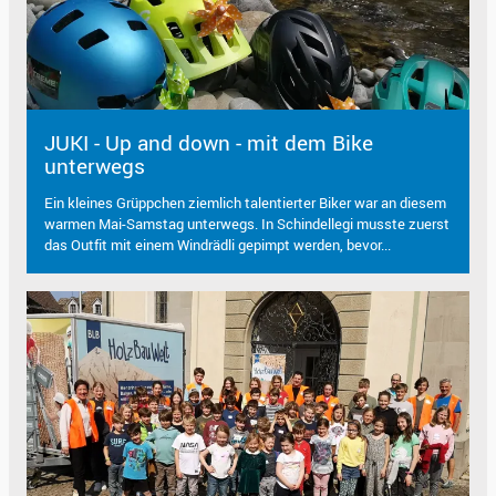
JUKI - Up and down - mit dem Bike
unterwegs
Ein kleines Grüppchen ziemlich talentierter Biker war an diesem
warmen Mai-Samstag unterwegs. In Schindellegi musste zuerst
das Outfit mit einem Windrädli gepimpt werden, bevor...