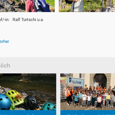
f/-in
Ralf Turtschi u.a.
orher
lich