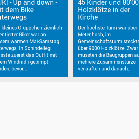
KI - Up and down -
45 Kinder und 80'0
it dem Bike
Holzklötze in der
nterwegs
Kirche
n kleines Grüppchen ziemlich
Der höchste Turm war über 
entierter Biker war an
Meter hoch, im
esem warmen Mai-Samstag
Gemeinschaftsturm steckt
terwegs. In Schindellegi
über 9000 Holzklötze. Zwar
sste zuerst das Outfit mit
mussten die Baugruppen a
nem Windrädli gepimpt
mehrere Zusammenstürze
den, bevor...
verkraften und danach...