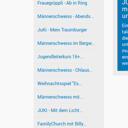
JU
Frauegrüppli - Ab in Ring
m
u
Männerschweiss - Abends...
Ei
JuKi - Mein Traumburger
tal
di
Männerschweiss im Bergw...
un
mu
Jugendleiterkurs 16+...
ei
wer
Männerschweiss - Chlaus...
Weihnachtsspiel "Es...
Männerschweiss mit...
JUKI - Mit dem Licht...
FamilyChurch mit Billy...