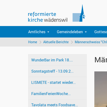
Amtliches
Gemeindeleben
Gottes
Home
Aktuelle Berichte
Männerschweiss "Chli
Män
WunderBar im Park 18....
Sonntagstreff - 13.09.2...
LISMETE - startet wieder...
FamilienFerienWoche...
Tavolata meets Foodsave...