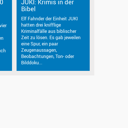
00
JUKI: Krimis in der
Bibel
Elf Fahnder der Einheit JUKI
hatten drei knifflige
vier
Kriminalfälle aus biblischer
Zeit zu lösen. Es gab jeweilen
en
eine Spur, ein paar
Zeugenaussagen,
uch
Beobachtungen, Ton- oder
Bilddoku...