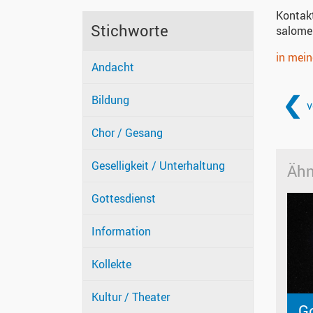
Kontak
Stichworte
salome
in mei
Andacht
Bildung
v
Chor / Gesang
Geselligkeit / Unterhaltung
Ähn
Gottesdienst
Information
Kollekte
Kultur / Theater
Go