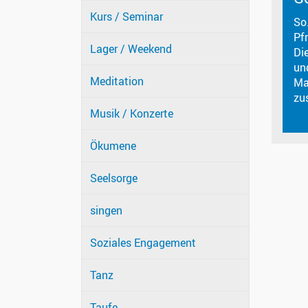
Kurs / Seminar
So
Pf
Lager / Weekend
Die
un
Meditation
Ma
zu
Musik / Konzerte
Ökumene
Seelsorge
singen
Soziales Engagement
Tanz
Taufe