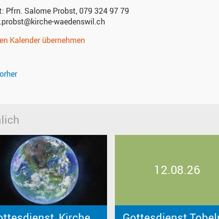
t:
Pfrn. Salome Probst, 079 324 97 79
.probst@kirche-waedenswil.ch
nen Kalender übernehmen
orher
lich
12.08.26
ttesdienst, Kirche
Gottesdienst Tobel