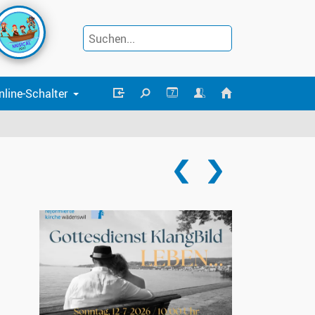
nline-Schalter
7