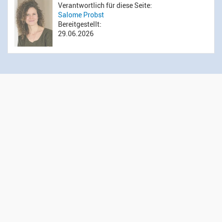
Verantwortlich für diese Seite:
Salome Probst
Bereitgestellt:
29.06.2026
Öffnungszeiten Sekretariat
Montag bis Donnerstag: 14.00 bis 16.00 Uhr
Mittwoch: 09.00 bis 12.00 Uhr
Kontakt
Evangelisch-reformierte Kirchgemeinde Wädenswil
Administration
Gessnerweg 5
8820 Wädenswil
044 783 00 50