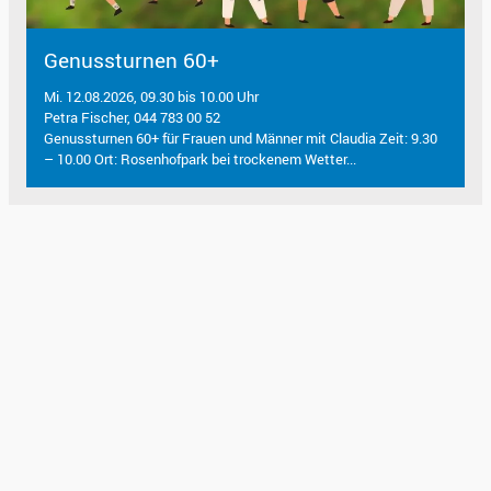
Genussturnen 60+
Mi. 12.08.2026, 09.30 bis 10.00 Uhr
Petra Fischer, 044 783 00 52
Genussturnen 60+ für Frauen und Männer mit Claudia Zeit: 9.30
– 10.00 Ort: Rosenhofpark bei trockenem Wetter...