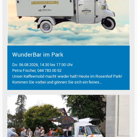
WunderBar im Park
Do. 06.08.2026, 14.30 bis 17.00 Uhr
Petra Fischer, 044 783 00 52
Unser Kaffeemobil macht wieder halt! Heute im Rosenhof Park!
Kommen Sie vorbei und gönnen Sie sich ein feines...