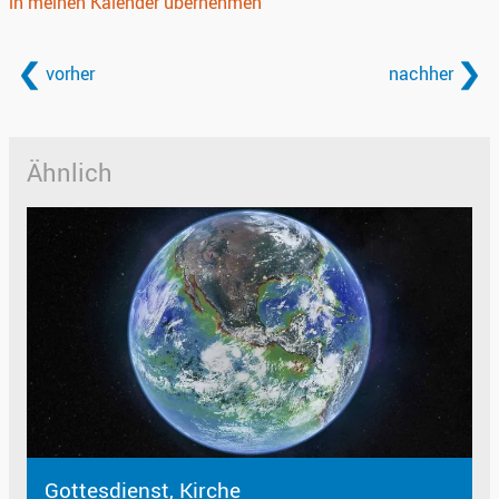
in meinen Kalender übernehmen
vorher
nachher
Ähnlich
Gottesdienst, Kirche