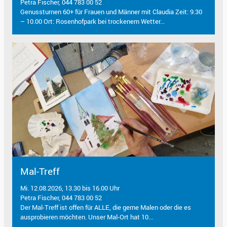
Petra Fischer, 044 783 00 52
Genussturnen 60+ für Frauen und Männer mit Claudia Zeit: 9.30
– 10.00 Ort: Rosenhofpark bei trockenem Wetter...
Mal-Treff
Mi. 12.08.2026, 13.30 bis 16.00 Uhr
Petra Fischer, 044 783 00 52
Der Mal-Treff ist offen für ALLE, die gerne Malen oder die es
ausprobieren möchten. Unser Mal-Ort hat 10...