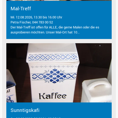
Mal-Treff
Mi. 12.08.2026, 13.30 bis 16.00 Uhr
Petra Fischer, 044 783 00 52
Der Mal-Treff ist offen für ALLE, die gerne Malen oder die es
ausprobieren möchten. Unser Mal-Ort hat 10...
Sunntigskafi