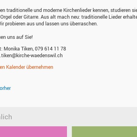
nen traditionelle und moderne Kirchenlieder kennen, studieren s
, Orgel oder Gitarre. Aus alt mach neu: traditionelle Lieder erha
Wir probieren aus und lassen uns überraschen.
uen uns auf Sie!
t:
Monika Tiken, 079 614 11 78‬
.tiken@kirche-waedenswil.ch
nen Kalender übernehmen
orher
lich