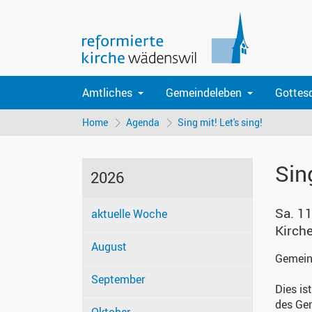
Amtliches
Gemeindeleben
Gottes
Home
Agenda
Sing mit! Let's sing!
Sin
2026
Sa. 11
aktuelle Woche
Kirch
August
Gemeins
September
Dies is
des Gem