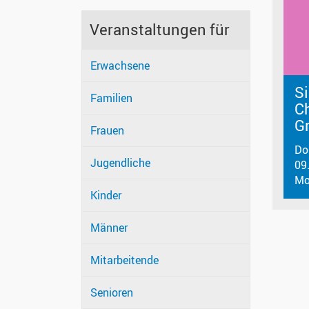
Veranstaltungen für
Erwachsene
Si
Familien
C
G
Frauen
Do
Jugendliche
09
Mo
Kinder
Männer
Mitarbeitende
Senioren