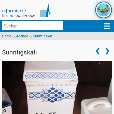
Home
Agenda
Sunntigskafi
Sunntigskafi