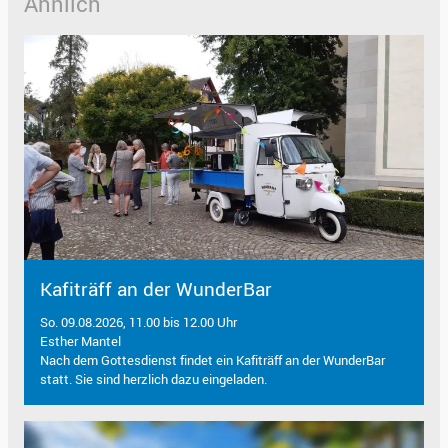
Ähnlich
Kafiträff an der WunderBar
So. 09.08.2026, 11.00 bis 12.00 Uhr
Esther Mantel
Nach dem Gottesdienst findet ein Kafiträff an der WunderBar
statt. Sie sind herzlich dazu eingeladen.