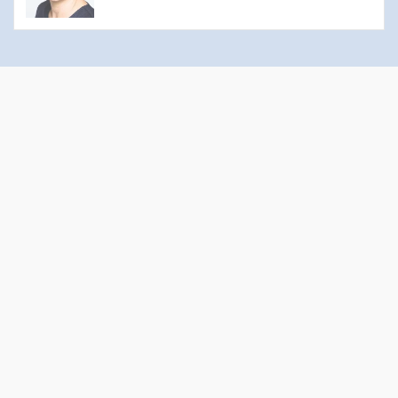
Öffnungszeiten Sekretariat
Montag bis Donnerstag: 14.00 bis 16.00 Uhr
Mittwoch: 09.00 bis 12.00 Uhr
Kontakt
Evangelisch-reformierte Kirchgemeinde Wädenswil
Administration
Gessnerweg 5
8820 Wädenswil
044 783 00 50
sekretariat@kirche-waedenswil.ch