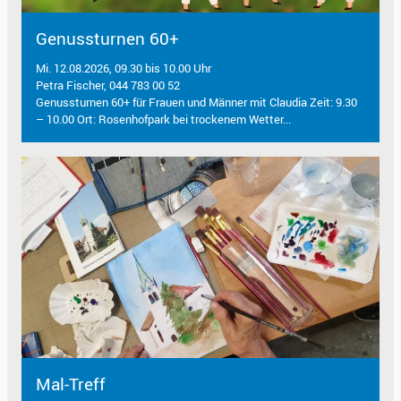
Genussturnen 60+
Mi. 12.08.2026, 09.30 bis 10.00 Uhr
Petra Fischer, 044 783 00 52
Genussturnen 60+ für Frauen und Männer mit Claudia Zeit: 9.30
– 10.00 Ort: Rosenhofpark bei trockenem Wetter...
Mal-Treff