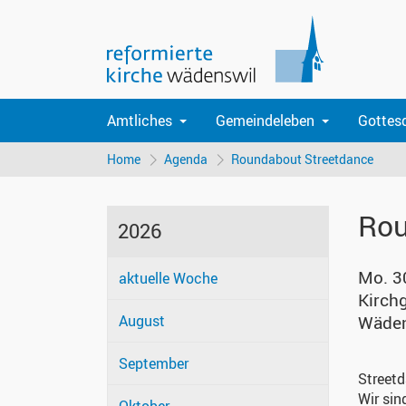
Amtliches
Gemeindeleben
Gottes
Home
Agenda
Roundabout Streetdance
Rou
2026
Mo. 3
aktuelle Woche
Kirch
August
Wäden
September
Street
Wir sin