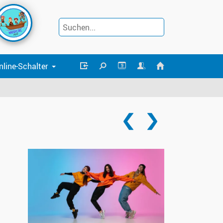
nline-Schalter
9