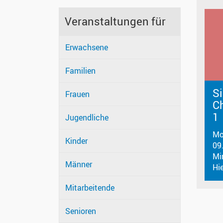
Veranstaltungen für
Erwachsene
Familien
Si
Frauen
C
1
Jugendliche
Mo
Kinder
09
Mi
Männer
Hi
Mitarbeitende
Senioren