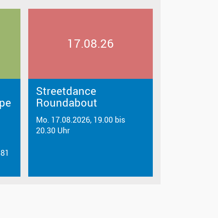
17.08.26
Streetdance
ppe
Roundabout
Mo. 17.08.2026, 19.00 bis
20.30 Uhr
 81