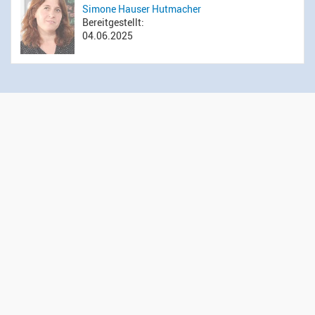
Simone Hauser Hutmacher
Bereitgestellt:
04.06.2025
Öffnungszeiten Sekretariat
Montag bis Donnerstag: 14.00 bis 16.00 Uhr
Mittwoch: 09.00 bis 12.00 Uhr
Kontakt
Evangelisch-reformierte Kirchgemeinde Wädenswil
Administration
Gessnerweg 5
8820 Wädenswil
044 783 00 50
sekretariat@kirche-waedenswil.ch