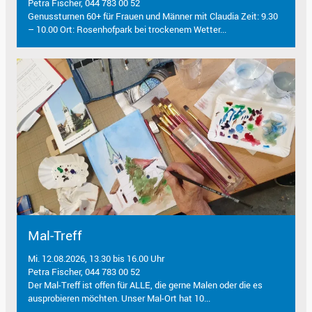
Petra Fischer, 044 783 00 52
Genussturnen 60+ für Frauen und Männer mit Claudia Zeit: 9.30
– 10.00 Ort: Rosenhofpark bei trockenem Wetter...
Mal-Treff
Mi. 12.08.2026, 13.30 bis 16.00 Uhr
Petra Fischer, 044 783 00 52
Der Mal-Treff ist offen für ALLE, die gerne Malen oder die es
ausprobieren möchten. Unser Mal-Ort hat 10...