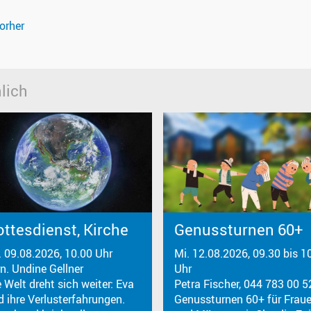
orher
lich
ttesdienst, Kirche
Genussturnen 60+
. 09.08.2026, 10.00 Uhr
Mi. 12.08.2026, 09.30 bis 1
rn. Undine Gellner
Uhr
 Welt dreht sich weiter: Eva
Petra Fischer, 044 783 00 5
d ihre Verlusterfahrungen.
Genussturnen 60+ für Frau