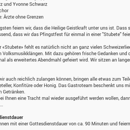
z und Yvonne Schwarz
chor
e:
Ärzte ohne Grenzen
gsten feiern wir, dass die Heilige Geistkraft unter uns ist. Dass 
send, dass wir das Pfingstfest für einmal in einer "Stubete" feie
r «Stubete» fehlt es natürlich nicht an ganz vielen Schweizer
n Volksmusikklängen. Mit dazu gehören frische Gedanken und 
mal als erweitertes Abendmahl gefeiert wird. Wir sitzen an lang
ir auch reichlich zulangen können, bringen alle etwas zum Teile
eller, Konfitüre oder Honig. Das Gastroteam beschenkt uns mit
n Getränken.
bei Ihnen eine Tracht mal wieder ausgeführt werden wollen, dann
 …
dienstdauer
hnen mit einer Gottesdienstdauer von ca. 90 Minuten und fei