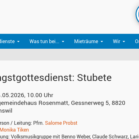
dienste
Was tun bei...
Mieträume
Wir
O
ngstgottesdienst: Stubete
4.05.2026, 10.00 Uhr
gemeindehaus Rosenmatt
,
Gessnerweg 5, 8820
swil
rson / Leitung:
Pfrn.
Salome Probst
Monika Tiken
kung:
Volksmusikgruppe mit Benno Weber, Claude Schwarz, Lar