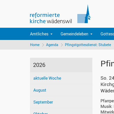
Amtliches
Gemeindeleben
Gottes
Home
Agenda
Pfingstgottesdienst: Stubete
Pfi
2026
So. 2
aktuelle Woche
Kirch
August
Wäden
Pfarrpe
September
Musik:
Mitwir