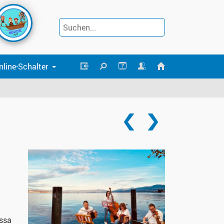
nline-Schalter
7
issa