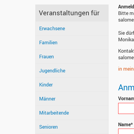
Anmel
Veranstaltungen für
Bitte m
salome
Erwachsene
Sie dür
Monika 
Familien
Kontak
Frauen
salome
in mei
Jugendliche
Kinder
Anme
Vorna
Männer
Mitarbeitende
Name*
Senioren