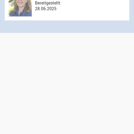
Bereitgestellt:
28.06.2025
Öffnungszeiten Sekretariat
Montag bis Donnerstag: 14.00 bis 16.00 Uhr
Mittwoch: 09.00 bis 12.00 Uhr
Kontakt
Evangelisch-reformierte Kirchgemeinde Wädenswil
Administration
Gessnerweg 5
8820 Wädenswil
044 783 00 50
sekretariat@kirche-waedenswil.ch