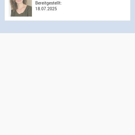
Bereitgestellt:
18.07.2025
Öffnungszeiten Sekretariat
Montag bis Donnerstag: 14.00 bis 16.00 Uhr
Mittwoch: 09.00 bis 12.00 Uhr
Kontakt
Evangelisch-reformierte Kirchgemeinde Wädenswil
Administration
Gessnerweg 5
8820 Wädenswil
044 783 00 50
sekretariat@kirche-waedenswil.ch