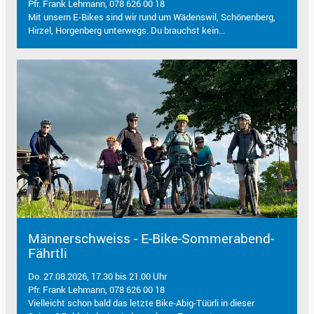
Pfr. Frank Lehmann, 078 626 00 18
Mit unsern E-Bikes sind wir rund um Wädenswil, Schönenberg,
Hirzel, Horgenberg unterwegs. Du brauchst kein...
Männerschweiss - E-Bike-Sommerabend-
Fährtli
Do. 27.08.2026, 17.30 bis 21.00 Uhr
Pfr. Frank Lehmann, 078 626 00 18
Vielleicht schon bald das letzte Bike-Abig-Tüürli in dieser