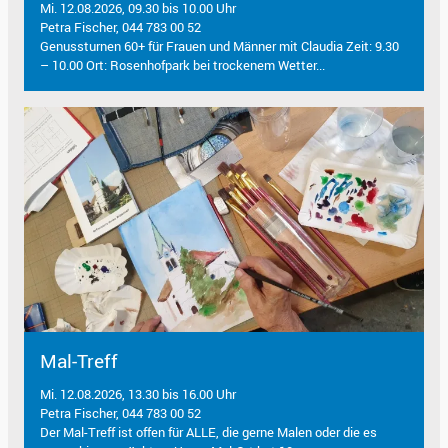
Mi. 12.08.2026, 09.30 bis 10.00 Uhr
Petra Fischer, 044 783 00 52
Genussturnen 60+ für Frauen und Männer mit Claudia Zeit: 9.30
– 10.00 Ort: Rosenhofpark bei trockenem Wetter...
Mal-Treff
Mi. 12.08.2026, 13.30 bis 16.00 Uhr
Petra Fischer, 044 783 00 52
Der Mal-Treff ist offen für ALLE, die gerne Malen oder die es