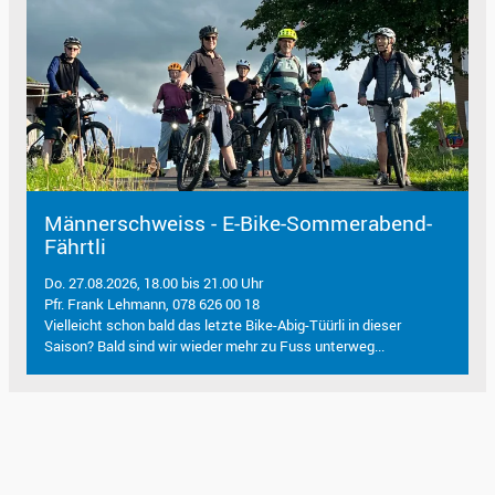
Männerschweiss - E-Bike-Sommerabend-
Fährtli
Do. 27.08.2026, 18.00 bis 21.00 Uhr
Pfr. Frank Lehmann, 078 626 00 18
Vielleicht schon bald das letzte Bike-Abig-Tüürli in dieser
Saison? Bald sind wir wieder mehr zu Fuss unterweg...