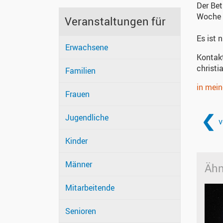
Der Bet
Woche 
Veranstaltungen für
Es ist 
Erwachsene
Kontak
christ
Familien
in mei
Frauen
Jugendliche
v
Kinder
Männer
Ähn
Mitarbeitende
Senioren