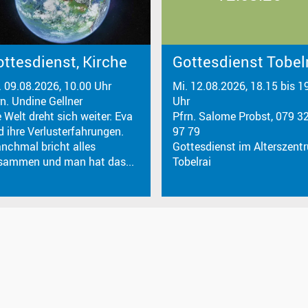
ttesdienst, Kirche
Gottesdienst Tobel
. 09.08.2026, 10.00 Uhr
Mi. 12.08.2026, 18.15 bis 1
rn. Undine Gellner
Uhr
 Welt dreht sich weiter: Eva
Pfrn. Salome Probst, 079 3
d ihre Verlusterfahrungen.
97 79
nchmal bricht alles
Gottesdienst im Alterszent
sammen und man hat das...
Tobelrai