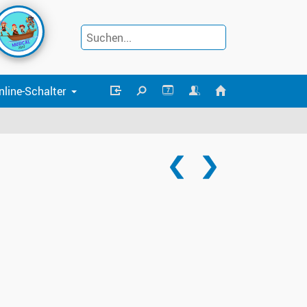
nline-Schalter
7