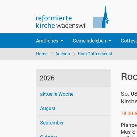
Amtliches
Gemeindeleben
Gottes
Home
Agenda
RockGottesdienst
Roc
2026
So. 0
aktuelle Woche
Kirch
August
18.00 
September
Pfarrpe
Musik: