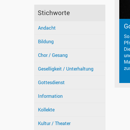
Stichworte
Go
Andacht
So
Bildung
Pf
Die
Chor / Gesang
un
Ma
zu
Geselligkeit / Unterhaltung
Gottesdienst
Information
Kollekte
Kultur / Theater