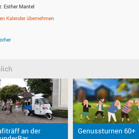
t:
Esther Mantel
nen Kalender übernehmen
orher
lich
fiträff an der
Genussturnen 60+
underBar