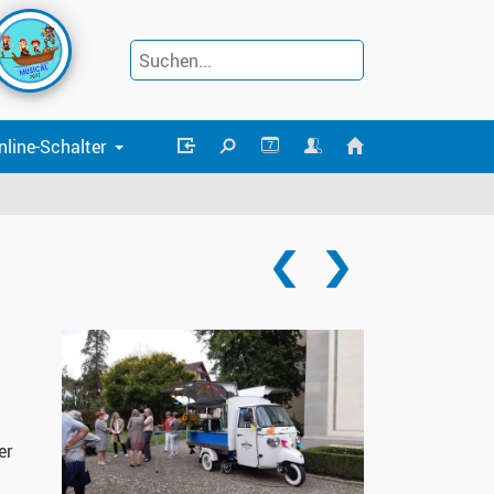
nline-Schalter
7
er