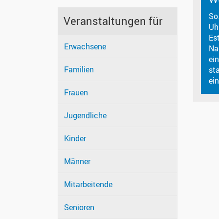
So
Veranstaltungen für
Uh
Es
Erwachsene
Na
ei
Familien
sta
ei
Frauen
Jugendliche
Kinder
Männer
Mitarbeitende
Senioren