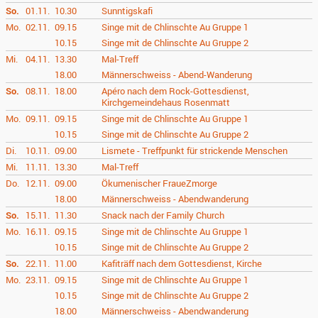
So.
01.11.
10.30
Sunntigskafi
Mo.
02.11.
09.15
Singe mit de Chlinschte Au Gruppe 1
10.15
Singe mit de Chlinschte Au Gruppe 2
Mi.
04.11.
13.30
Mal-Treff
18.00
Männerschweiss - Abend-Wanderung
So.
08.11.
18.00
Apéro nach dem Rock-Gottesdienst,
Kirchgemeindehaus Rosenmatt
Mo.
09.11.
09.15
Singe mit de Chlinschte Au Gruppe 1
10.15
Singe mit de Chlinschte Au Gruppe 2
Di.
10.11.
09.00
Lismete - Treffpunkt für strickende Menschen
Mi.
11.11.
13.30
Mal-Treff
Do.
12.11.
09.00
Ökumenischer FraueZmorge
18.00
Männerschweiss - Abendwanderung
So.
15.11.
11.30
Snack nach der Family Church
Mo.
16.11.
09.15
Singe mit de Chlinschte Au Gruppe 1
10.15
Singe mit de Chlinschte Au Gruppe 2
So.
22.11.
11.00
Kafiträff nach dem Gottesdienst, Kirche
Mo.
23.11.
09.15
Singe mit de Chlinschte Au Gruppe 1
10.15
Singe mit de Chlinschte Au Gruppe 2
18.00
Männerschweiss - Abendwanderung