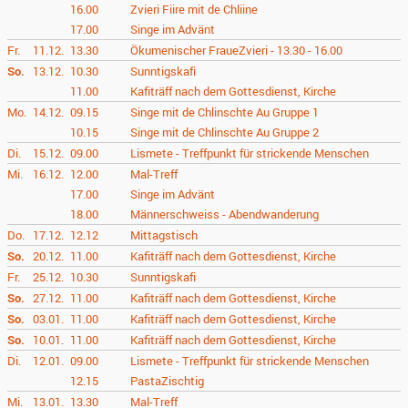
16.00
Zvieri Fiire mit de Chliine
17.00
Singe im Advänt
Fr.
11.12.
13.30
Ökumenischer FraueZvieri - 13.30 - 16.00
So.
13.12.
10.30
Sunntigskafi
11.00
Kafiträff nach dem Gottesdienst, Kirche
Mo.
14.12.
09.15
Singe mit de Chlinschte Au Gruppe 1
10.15
Singe mit de Chlinschte Au Gruppe 2
Di.
15.12.
09.00
Lismete - Treffpunkt für strickende Menschen
Mi.
16.12.
12.00
Mal-Treff
17.00
Singe im Advänt
18.00
Männerschweiss - Abendwanderung
Do.
17.12.
12.12
Mittagstisch
So.
20.12.
11.00
Kafiträff nach dem Gottesdienst, Kirche
Fr.
25.12.
10.30
Sunntigskafi
So.
27.12.
11.00
Kafiträff nach dem Gottesdienst, Kirche
So.
03.01.
11.00
Kafiträff nach dem Gottesdienst, Kirche
So.
10.01.
11.00
Kafiträff nach dem Gottesdienst, Kirche
Di.
12.01.
09.00
Lismete - Treffpunkt für strickende Menschen
12.15
PastaZischtig
Mi.
13.01.
13.30
Mal-Treff