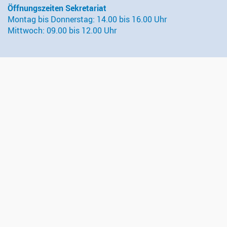
Öffnungszeiten Sekretariat
Montag bis Donnerstag: 14.00 bis 16.00 Uhr
Mittwoch: 09.00 bis 12.00 Uhr
Kontakt
Evangelisch-reformierte Kirchgemeinde Wädenswil
Administration
Gessnerweg 5
8820 Wädenswil
044 783 00 50
sekretariat@kirche-waedenswil.ch
Follow us on