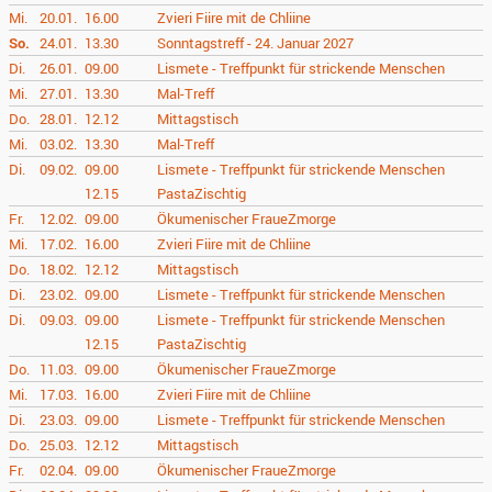
Mi.
20.01.
16.00
Zvieri Fiire mit de Chliine
So.
24.01.
13.30
Sonntagstreff - 24. Januar 2027
Di.
26.01.
09.00
Lismete - Treffpunkt für strickende Menschen
Mi.
27.01.
13.30
Mal-Treff
Do.
28.01.
12.12
Mittagstisch
Mi.
03.02.
13.30
Mal-Treff
Di.
09.02.
09.00
Lismete - Treffpunkt für strickende Menschen
12.15
PastaZischtig
Fr.
12.02.
09.00
Ökumenischer FraueZmorge
Mi.
17.02.
16.00
Zvieri Fiire mit de Chliine
Do.
18.02.
12.12
Mittagstisch
Di.
23.02.
09.00
Lismete - Treffpunkt für strickende Menschen
Di.
09.03.
09.00
Lismete - Treffpunkt für strickende Menschen
12.15
PastaZischtig
Do.
11.03.
09.00
Ökumenischer FraueZmorge
Mi.
17.03.
16.00
Zvieri Fiire mit de Chliine
Di.
23.03.
09.00
Lismete - Treffpunkt für strickende Menschen
Do.
25.03.
12.12
Mittagstisch
Fr.
02.04.
09.00
Ökumenischer FraueZmorge