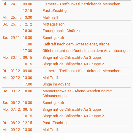
Di.
24.11.
09.00
Lismete - Treffpunkt für strickende Menschen
12.15
PastaZischtig
Mi.
25.11.
13.30
Mal-Treff
Do.
26.11.
12.12
Mittagstisch
18.30
Frauegrüppli - Chränzle
So.
29.11.
10.30
Sunntigskafi
11.00
Kafiträff nach dem Gottesdienst, Kirche
17.30
Glüehmoscht und Guetzli nach dem Adventssingen
Mo.
30.11.
09.15
Singe mit de Chlinschte Au Gruppe 1
10.15
Singe mit de Chlinschte Au Gruppe 2
Di.
01.12.
09.00
Lismete - Treffpunkt für strickende Menschen
Mi.
02.12.
13.30
Mal-Treff
17.00
Singe im Advänt
Do.
03.12.
18.00
Männerschweiss - Abend-Wanderung mit
Chlausensuppe
So.
06.12.
10.30
Sunntigskafi
Mo.
07.12.
09.15
Singe mit de Chlinschte Au Gruppe 1
10.15
Singe mit de Chlinschte Au Gruppe 2
Di.
08.12.
12.15
PastaZischtig
Mi.
09.12.
13.30
Mal-Treff