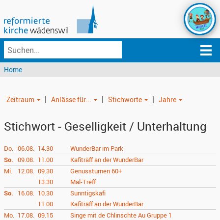
Home
|
|
|
Zeitraum
Anlässe für...
Stichworte
Jahre
Stichwort - Geselligkeit / Unterhaltung
Do.
06.08.
14.30
WunderBar im Park
So.
09.08.
11.00
Kafiträff an der WunderBar
Mi.
12.08.
09.30
Genussturnen 60+
13.30
Mal-Treff
So.
16.08.
10.30
Sunntigskafi
11.00
Kafiträff an der WunderBar
Mo.
17.08.
09.15
Singe mit de Chlinschte Au Gruppe 1