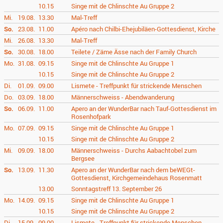
10.15
Singe mit de Chlinschte Au Gruppe 2
Mi.
19.08.
13.30
Mal-Treff
So.
23.08.
11.00
Apéro nach Chilbi-Ehejubiläen-Gottesdienst, Kirche
Mi.
26.08.
13.30
Mal-Treff
So.
30.08.
18.00
Teilete / Zäme Ässe nach der Family Church
Mo.
31.08.
09.15
Singe mit de Chlinschte Au Gruppe 1
10.15
Singe mit de Chlinschte Au Gruppe 2
Di.
01.09.
09.00
Lismete - Treffpunkt für strickende Menschen
Do.
03.09.
18.00
Männerschweiss - Abendwanderung
So.
06.09.
11.00
Apero an der WunderBar nach Tauf-Gottesdienst im
Rosenhofpark
Mo.
07.09.
09.15
Singe mit de Chlinschte Au Gruppe 1
10.15
Singe mit de Chlinschte Au Gruppe 2
Mi.
09.09.
18.00
Männerschweiss - Durchs Aabachtobel zum
Bergsee
So.
13.09.
11.30
Apero an der WunderBar nach dem beWEGt-
Gottesdienst, Kirchgemeindehaus Rosenmatt
13.00
Sonntagstreff 13. September 26
Mo.
14.09.
09.15
Singe mit de Chlinschte Au Gruppe 1
10.15
Singe mit de Chlinschte Au Gruppe 2
Di.
15.09.
09.00
Lismete - Treffpunkt für strickende Menschen