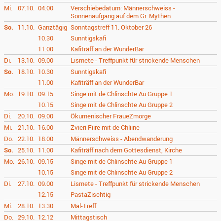
Mi.
07.10.
04.00
Verschiebedatum: Männerschweiss -
Sonnenaufgang auf dem Gr. Mythen
So.
11.10.
Ganztägig
Sonntagstreff 11. Oktober 26
10.30
Sunntigskafi
11.00
Kafiträff an der WunderBar
Di.
13.10.
09.00
Lismete - Treffpunkt für strickende Menschen
So.
18.10.
10.30
Sunntigskafi
11.00
Kafiträff an der WunderBar
Mo.
19.10.
09.15
Singe mit de Chlinschte Au Gruppe 1
10.15
Singe mit de Chlinschte Au Gruppe 2
Di.
20.10.
09.00
Ökumenischer FraueZmorge
Mi.
21.10.
16.00
Zvieri Fiire mit de Chliine
Do.
22.10.
18.00
Männerschweiss - Abendwanderung
So.
25.10.
11.00
Kafiträff nach dem Gottesdienst, Kirche
Mo.
26.10.
09.15
Singe mit de Chlinschte Au Gruppe 1
10.15
Singe mit de Chlinschte Au Gruppe 2
Di.
27.10.
09.00
Lismete - Treffpunkt für strickende Menschen
12.15
PastaZischtig
Mi.
28.10.
13.30
Mal-Treff
Do.
29.10.
12.12
Mittagstisch