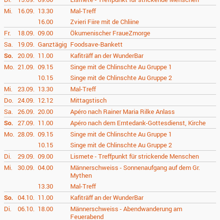
Mi.
16.09.
13.30
Mal-Treff
16.00
Zvieri Fiire mit de Chliine
Fr.
18.09.
09.00
Ökumenischer FraueZmorge
Sa.
19.09.
Ganztägig
Foodsave-Bankett
So.
20.09.
11.00
Kafiträff an der WunderBar
Mo.
21.09.
09.15
Singe mit de Chlinschte Au Gruppe 1
10.15
Singe mit de Chlinschte Au Gruppe 2
Mi.
23.09.
13.30
Mal-Treff
Do.
24.09.
12.12
Mittagstisch
Sa.
26.09.
20.00
Apéro nach Rainer Maria Rilke Anlass
So.
27.09.
11.00
Apéro nach dem Erntedank-Gottesdienst, Kirche
Mo.
28.09.
09.15
Singe mit de Chlinschte Au Gruppe 1
10.15
Singe mit de Chlinschte Au Gruppe 2
Di.
29.09.
09.00
Lismete - Treffpunkt für strickende Menschen
Mi.
30.09.
04.00
Männerschweiss - Sonnenaufgang auf dem Gr.
Mythen
13.30
Mal-Treff
So.
04.10.
11.00
Kafiträff an der WunderBar
Di.
06.10.
18.00
Männerschweiss - Abendwanderung am
Feuerabend