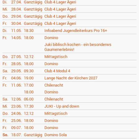
Di.
27.04.
Ganztägig
Club 4 Lager Ägeri
Mi.
28.04.
Ganztägig
Club 4 Lager Ägeri
Do.
29.04.
Ganztägig
Club 4 Lager Ägeri
Fr.
30.04.
Ganztägig
Club 4 Lager Ägeri
Di.
11.05.
18.30
Infoabend Jugendleiterkurs Pro 16+
Fr.
14.05.
18.00
Domino
Juki biblisch kochen - ein besonderws
Gaumenerlebnis!
Do.
27.05.
12.12
Mittagstisch
Fr.
28.05.
18.00
Domino
Sa.
29.05.
09.30
Club 4 Modul 4
Fr.
04.06.
19.00
Lange Nacht der Kirchen 2027
Fr.
11.06.
17.00
Chilenacht
18.00
Domino
Sa.
12.06.
06.00
Chilenacht
Mi.
23.06.
17.30
JUKI - Up and down
Do.
24.06.
12.12
Mittagstisch
Fr.
25.06.
18.00
Domino
Fr.
09.07.
18.00
Domino
So.
18.07.
Ganztägig
Domino Sola