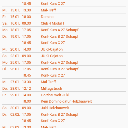
18.45
Konf-Kurs C 27
Mi.
13.01.
13.30
Mal-Treff
Fr.
15.01.
18.00
Domino
Sa.
16.01.
09.30
Club 4 Modul 1
Mo.
18.01.
17.05
Konf-Kurs A 27 Scharpf
Di.
19.01.
17.05
Konf-Kurs B 27 Scharpf
18.45
Konf-Kurs C 27
Mi.
20.01.
14.00
JUKI-Cajaton
Sa.
23.01.
09.00
JUKI-Cajaton
Mo.
25.01.
17.05
Konf-Kurs A 27 Scharpf
Di.
26.01.
17.05
Konf-Kurs B 27 Scharpf
18.45
Konf-Kurs C 27
Mi.
27.01.
13.30
Mal-Treff
Do.
28.01.
12.12
Mittagstisch
Fr.
29.01.
14.00
Holzbauwelt Juki
18.00
Kein Domino dafür Holzbauwelt
Sa.
30.01.
09.00
Juki Holzbauwelt
Di.
02.02.
17.05
Konf-Kurs B 27 Scharpf
18.45
Konf-Kurs C 27
Mi.
03.02.
13.30
Mal-Treff