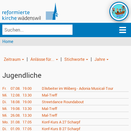
Home
|
|
|
Zeitraum
Anlässe für...
Stichworte
Jahre
Jugendliche
Fr.
07.08.
19.00
D'Arbeiter im Wiiberg - Adonia Musical-Tour
Mi.
12.08.
13.30
Mal-Treff
Di.
18.08.
19.00
Streetdance Roundabout
Mi.
19.08.
13.30
Mal-Treff
Mi.
26.08.
13.30
Mal-Treff
Mo.
31.08.
17.05
Konf-Kurs A 27 Scharpf
Di.
01.09.
17.05
Konf-Kurs B 27 Scharpf