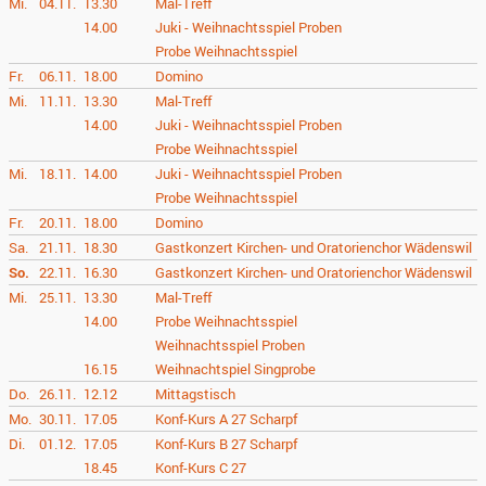
Mi.
04.11.
13.30
Mal-Treff
14.00
Juki - Weihnachtsspiel Proben
Probe Weihnachtsspiel
Fr.
06.11.
18.00
Domino
Mi.
11.11.
13.30
Mal-Treff
14.00
Juki - Weihnachtsspiel Proben
Probe Weihnachtsspiel
Mi.
18.11.
14.00
Juki - Weihnachtsspiel Proben
Probe Weihnachtsspiel
Fr.
20.11.
18.00
Domino
Sa.
21.11.
18.30
Gastkonzert Kirchen- und Oratorienchor Wädenswil
So.
22.11.
16.30
Gastkonzert Kirchen- und Oratorienchor Wädenswil
Mi.
25.11.
13.30
Mal-Treff
14.00
Probe Weihnachtsspiel
Weihnachtsspiel Proben
16.15
Weihnachtspiel Singprobe
Do.
26.11.
12.12
Mittagstisch
Mo.
30.11.
17.05
Konf-Kurs A 27 Scharpf
Di.
01.12.
17.05
Konf-Kurs B 27 Scharpf
18.45
Konf-Kurs C 27