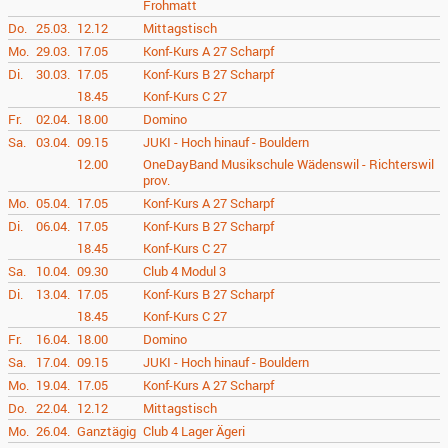
Frohmatt
Do.
25.03.
12.12
Mittagstisch
Mo.
29.03.
17.05
Konf-Kurs A 27 Scharpf
Di.
30.03.
17.05
Konf-Kurs B 27 Scharpf
18.45
Konf-Kurs C 27
Fr.
02.04.
18.00
Domino
Sa.
03.04.
09.15
JUKI - Hoch hinauf - Bouldern
12.00
OneDayBand Musikschule Wädenswil - Richterswil
prov.
Mo.
05.04.
17.05
Konf-Kurs A 27 Scharpf
Di.
06.04.
17.05
Konf-Kurs B 27 Scharpf
18.45
Konf-Kurs C 27
Sa.
10.04.
09.30
Club 4 Modul 3
Di.
13.04.
17.05
Konf-Kurs B 27 Scharpf
18.45
Konf-Kurs C 27
Fr.
16.04.
18.00
Domino
Sa.
17.04.
09.15
JUKI - Hoch hinauf - Bouldern
Mo.
19.04.
17.05
Konf-Kurs A 27 Scharpf
Do.
22.04.
12.12
Mittagstisch
Mo.
26.04.
Ganztägig
Club 4 Lager Ägeri