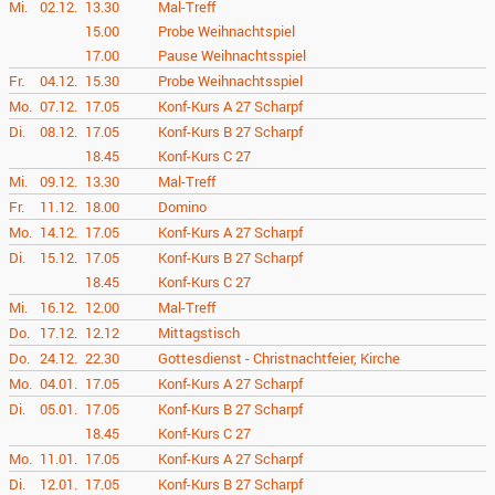
Mi.
02.12.
13.30
Mal-Treff
15.00
Probe Weihnachtspiel
17.00
Pause Weihnachtsspiel
Fr.
04.12.
15.30
Probe Weihnachtsspiel
Mo.
07.12.
17.05
Konf-Kurs A 27 Scharpf
Di.
08.12.
17.05
Konf-Kurs B 27 Scharpf
18.45
Konf-Kurs C 27
Mi.
09.12.
13.30
Mal-Treff
Fr.
11.12.
18.00
Domino
Mo.
14.12.
17.05
Konf-Kurs A 27 Scharpf
Di.
15.12.
17.05
Konf-Kurs B 27 Scharpf
18.45
Konf-Kurs C 27
Mi.
16.12.
12.00
Mal-Treff
Do.
17.12.
12.12
Mittagstisch
Do.
24.12.
22.30
Gottesdienst - Christnachtfeier, Kirche
Mo.
04.01.
17.05
Konf-Kurs A 27 Scharpf
Di.
05.01.
17.05
Konf-Kurs B 27 Scharpf
18.45
Konf-Kurs C 27
Mo.
11.01.
17.05
Konf-Kurs A 27 Scharpf
Di.
12.01.
17.05
Konf-Kurs B 27 Scharpf