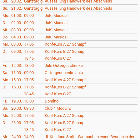
Sa.
20.02.
Ganztägig
Ausstellung Handwerk des Abschieds
So.
21.02.
Ganztägig
Ausstellung Handwerk des Abschieds
Mo.
01.03.
09.00
JuKi Musical
Di.
02.03.
09.00
JuKi Musical
Mi.
03.03.
09.00
JuKi Musical
Do.
04.03.
09.00
JuKi Musical
Mo.
08.03.
17.05
Konf-Kurs A 27 Scharpf
Di.
09.03.
17.05
Konf-Kurs B 27 Scharpf
18.45
Konf-Kurs C 27
Fr.
12.03.
18.00
Juki Ostergeschenke
Sa.
13.03.
09.00
Ostergeschenke Juki
Mo.
15.03.
17.05
Konf-Kurs A 27 Scharpf
Di.
16.03.
17.05
Konf-Kurs B 27 Scharpf
18.45
Konf-Kurs C 27
Fr.
19.03.
18.00
Domino
Sa.
20.03.
09.30
Club 4 Modul 2
Mo.
22.03.
17.05
Konf-Kurs A 27 Scharpf
Di.
23.03.
17.05
Konf-Kurs B 27 Scharpf
18.45
Konf-Kurs C 27
Mi.
24.03.
14.00
JUKI - Jung & Alt - Wir machen einen Besuch in der