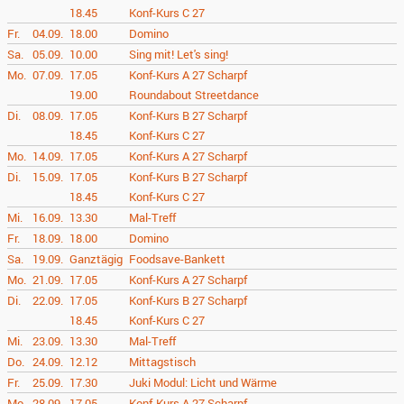
18.45
Konf-Kurs C 27
Fr.
04.09.
18.00
Domino
Sa.
05.09.
10.00
Sing mit! Let's sing!
Mo.
07.09.
17.05
Konf-Kurs A 27 Scharpf
19.00
Roundabout Streetdance
Di.
08.09.
17.05
Konf-Kurs B 27 Scharpf
18.45
Konf-Kurs C 27
Mo.
14.09.
17.05
Konf-Kurs A 27 Scharpf
Di.
15.09.
17.05
Konf-Kurs B 27 Scharpf
18.45
Konf-Kurs C 27
Mi.
16.09.
13.30
Mal-Treff
Fr.
18.09.
18.00
Domino
Sa.
19.09.
Ganztägig
Foodsave-Bankett
Mo.
21.09.
17.05
Konf-Kurs A 27 Scharpf
Di.
22.09.
17.05
Konf-Kurs B 27 Scharpf
18.45
Konf-Kurs C 27
Mi.
23.09.
13.30
Mal-Treff
Do.
24.09.
12.12
Mittagstisch
Fr.
25.09.
17.30
Juki Modul: Licht und Wärme
Mo.
28.09.
17.05
Konf-Kurs A 27 Scharpf